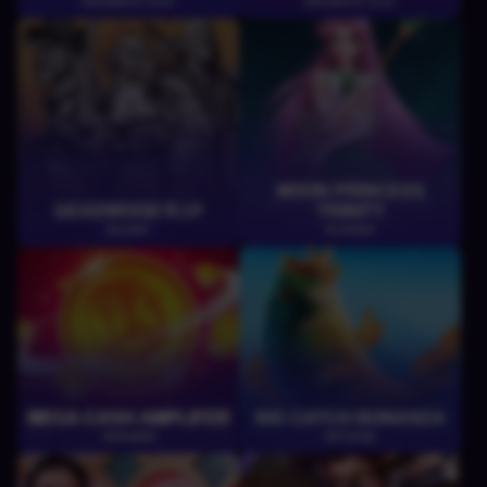
PRAGMATIC PLAY
PRAGMATIC PLAY
MOON PRINCESS
DEADWOOD R.I.P
TRINITY
NOLIMIT
PLAYNGO
MEGA CASH AMPLIFER
BIG CATCH BONANZA
1SPIN4WIN
NETGAME