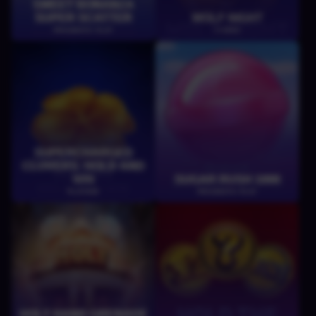
SWEET BONANZA
SUPER SCATTER
WOLF NIGHT
PRAGMATIC PLAY
3 OAKS
SUPERCHARGED
CLOVERS: HOLD AND
WIN
SUGAR RUSH 1000
PLAYSON
PRAGMATIC PLAY
HOLY HAND GRENADE