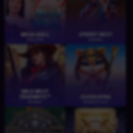
MEGA BALL
SPINBIT WEST
EVOLUTION
BGAMING
WILD WEST
TRUEWAYS™
CLEOCATRA
BGAMING
PRAGMATIC PLAY