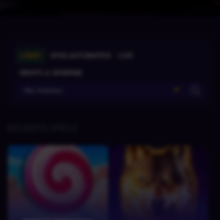
LOBBY
SPIELAUTOMATEN
LIVE
DROPS & GEWINNE
Alle Anbieter
BELIEBTE SPIELE