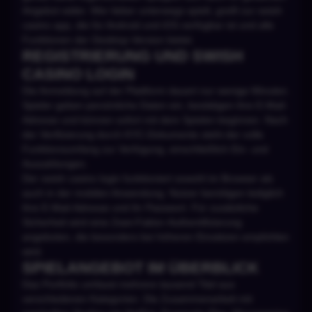
Angebot wider. Wer lieber unterwegs spielt, greift zur swish
casino app, die für Android und iOS verfügbar ist und alle
Funktionen der Desktop-Version bietet.
REGISTRIERUNG UND SWISH
CASINO LOGIN
Die Anmeldung auf der Plattform dauert nur wenige Minuten.
Spieler geben persönliche Daten ein, bestätigen ihre E-Mail-
Adresse und können sofort mit dem Spielen beginnen. Nach
der Verifizierung durch KYC-Dokumente steht der volle
Funktionsumfang zur Verfügung, einschließlich Ein- und
Auszahlungen.
Der swish casino login funktioniert sowohl im Browser als
auch in der mobilen Anwendung. Nutzer benötigen lediglich
ihre E-Mail-Adresse und ihr Passwort. Für zusätzliche
Sicherheit wird eine Zwei-Faktor-Authentifizierung
angeboten, die besonders bei höheren Einsätzen empfohlen
wird.
SPIELANGEBOT IM ÜBERBLICK
Das Portfolio umfasst mehrere tausend Titel aus
verschiedenen Kategorien. Die Zusammenarbeit mit