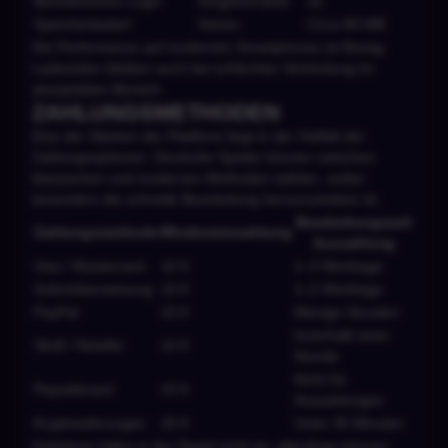
Biometrisches Login
Eingeschränkt
Ja
Speicherbedarf
Keiner
Circa 80 MB
Die Performance auf modernen Smartphones ist flüssig,
Ladezeiten bleiben auch bei schlechter Verbindung im
akzeptablen Bereich.
ZAHLUNGSMETHODEN
Eine der Stärken der Plattform liegt in der Vielfalt der
Zahlungsoptionen. Deutsche Spieler können zwischen
klassischen und modernen Methoden wählen, wobei
besonders die schnelle Bearbeitung hervorzuheben ist.
Bearbeitungszeit
Zahlungsmethode
Mindesteinzahlung
Auszahlung
Visa / Mastercard
10 €
1–3 Werktage
Sofortüberweisung
10 €
1–2 Werktage
PayPal
10 €
Wenige Stunden
Innerhalb einer
Skrill / Neteller
10 €
Stunde
Nicht für
Paysafecard
10 €
Auszahlungen
Kryptowährungen
20 €
Unter 30 Minuten
Gebühren fallen in der Regel nicht an, allerdings können