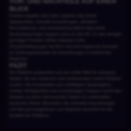
VOR- UND NACHTEILE AUF EINEN
BLICK
Positive Aspekte sind unter anderem das breite
Spielportfolio, schnelle Auszahlungen, attraktive
Bonusaktionen, eine benutzerfreundliche App sowie
deutschsprachiger Support rund um die Uhr. Zu den weniger
günstigen Punkten zählen teilweise hohe
Umsatzbedingungen bei Boni und eine begrenzte Auswahl
an Zahlungsmethoden für Auszahlungen in bestimmten
Regionen.
FAZIT
Die Plattform präsentiert sich als solide Wahl für deutsche
Spieler, die ein modernes und umfassendes Casino-Erlebnis
suchen. Die Kombination aus vielfältigem Spielangebot,
mobiler Verfügbarkeit und zuverlässigem Support macht den
Anbieter zu einer interessanten Option im umkämpften
deutschen Markt. Besonders die schnellen Auszahlungen
und das gut ausgebaute Live-Segment sprechen für die
Qualität der Plattform.