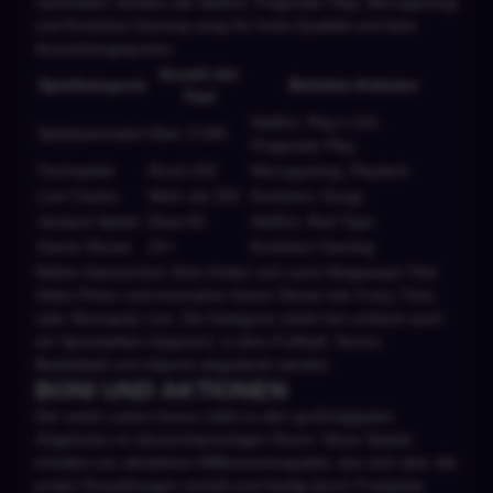
namhaften Studios wie NetEnt, Pragmatic Play, Microgaming
und Evolution Gaming sorgt für hohe Qualität und faire
Auszahlungsquoten.
Anzahl der
Spielkategorie
Beliebte Anbieter
Titel
NetEnt, Play'n GO,
Spielautomaten
Über 3.000
Pragmatic Play
Tischspiele
Rund 150
Microgaming, Playtech
Live Casino
Mehr als 200
Evolution, Ezugi
Jackpot-Spiele
Etwa 80
NetEnt, Red Tiger
Game Shows
25+
Evolution Gaming
Neben klassischen Slots finden sich auch Megaways-Titel,
Video Poker und innovative Game Shows wie Crazy Time
oder Monopoly Live. Die Kategorie swish bet umfasst auch
ein Sportwetten-Segment, in dem Fußball, Tennis,
Basketball und eSports abgedeckt werden.
BONI UND AKTIONEN
Der swish casino bonus zählt zu den großzügigsten
Angeboten im deutschsprachigen Raum. Neue Spieler
erhalten ein attraktives Willkommenspaket, das sich über die
ersten Einzahlungen verteilt und häufig durch Freispiele